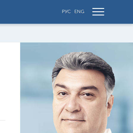
РУС
ENG