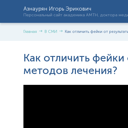
Азнаурян Игорь Эрикович
Персональный сайт академика АМТН, доктора меди
Главная
В СМИ
Как отличить фейки от результа
Как отличить фейки 
методов лечения?